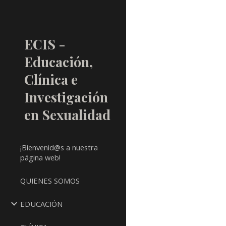
Sk
ECIS -
Educación,
Clínica e
Investigación
en Sexualidad
¡Bienvenid@s a nuestra
página web!
QUIENES SOMOS
EDUCACIÓN